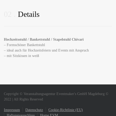
02
Details
Hochzeitsstuhl / Bankettstuhl / Stapelstuhl Chivari
– Formschöner Bankettstuhl
– ideal auch für Hochzeitsfeiern und Events mit Anspruch
– mit Sitzkissen in weiß
Copyright © Veranstaltungsagentur Eventmaker's GmbH Magdeburg ©
2022 | All Rights Reserved
Impressum
Datenschutz
Cookie-Richtlinie (EU)
Haftungsausschluss
Home EVM