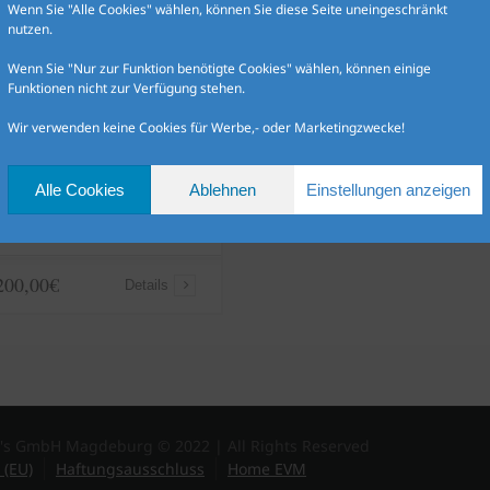
Wenn Sie "Alle Cookies" wählen, können Sie diese Seite uneingeschränkt
nutzen.
Wenn Sie "Nur zur Funktion benötigte Cookies" wählen, können einige
Funktionen nicht zur Verfügung stehen.
mmeldekoration-
Wir verwenden keine Cookies für Werbe,- oder Marketingzwecke!
ckendekoration mit
-Lichterkette
Alle Cookies
Ablehnen
Einstellungen anzeigen
200,00€
Details
's GmbH Magdeburg © 2022 | All Rights Reserved
 (EU)
Haftungsausschluss
Home EVM