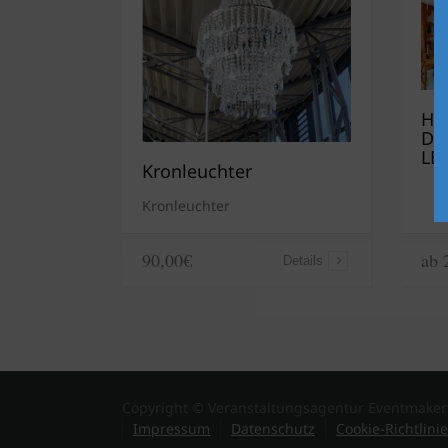
Hi
De
LED
Kronleuchter
Kronleuchter
ab 
90,00€
Details
Copyright © Veranstaltungsagentur Eventmaker
Impressum
Datenschutz
Cookie-Richtlinie