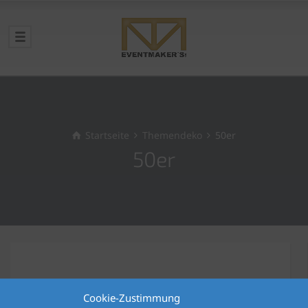
Startseite
Themendeko
50er
50er
Cookie-Zustimmung